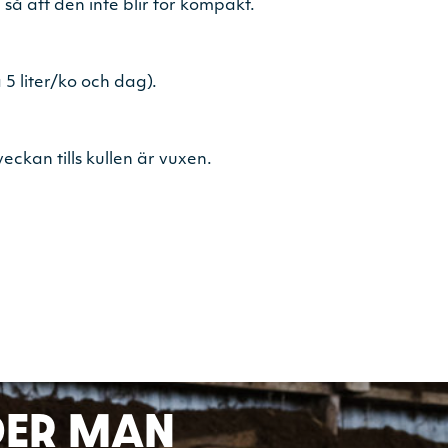
å att den inte blir för kompakt.
 5 liter/ko och dag).
veckan tills kullen är vuxen.
DER MAN