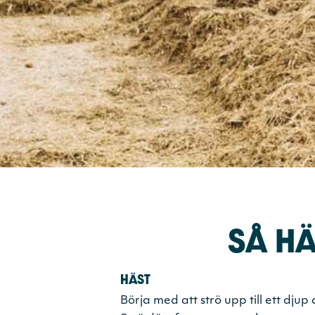
SÅ H
HÄST
Börja med att strö upp till ett dju