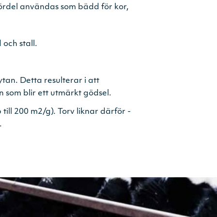
fördel användas som bädd för kor,
och stall.
an. Detta resulterar i att
n som blir ett utmärkt gödsel.
till 200 m2/g). Torv liknar därför ­
.