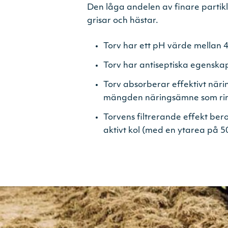
Den låga andelen av finare partik
grisar och hästar.
Torv har ett pH värde mellan 4-
Torv har antiseptiska egenskape
Torv absorberar effektivt näri
mängden näringsämne som rinner 
Torvens filtrerande ­effekt bero
aktivt kol (med en ­ytarea på 5