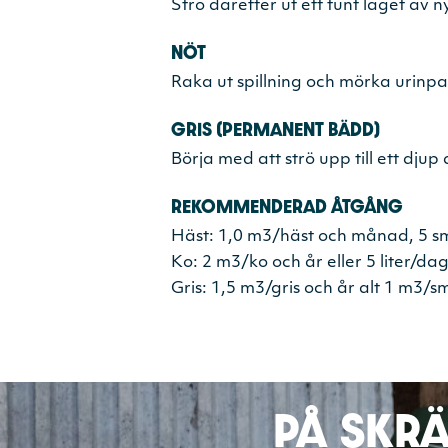
Strö därefter ut ett tunt laget av
NÖT
Raka ut spillning och mörka urinpart
GRIS (PERMANENT BÄDD)
Börja med att strö upp till ett djup 
RE­KOM­MEN­DE­RAD ÅTGÅNG
Häst: 1,0 m3/häst och månad, 5 s
Ko: 2 m3/ko och år eller 5 liter/dag
Gris: 1,5 m3/gris och år alt 1 m3/sm
PÅ SKR