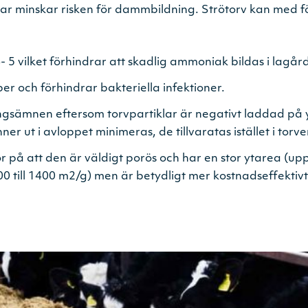
lar minskar risken för dammbildning. Strötorv kan med 
 5 vilket förhindrar att skadlig ammoniak bildas i lagård 
r och förhindrar ­bakteriella infektioner.
ngsämnen eftersom ­torvpartiklar är negativt laddad på yt
ut i avloppet minimeras, de tillvaratas istället i torve
r på att den är väldigt porös och har en stor ytarea (upp 
00 till 1400 m2/g) men är betydligt mer ­kostnadseffektivt