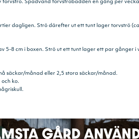
 ny torvströ. Spadvänd torvströbädden en gång per vecka s
ier dagligen. Strö därefter ut ett tunt lager torvströ (ca
av 5-8 cm i boxen. Strö ut ett tunt lager ett par gånger i 
må säckar/månad eller 2,5 stora säckar/månad.
 och ko.
ågriskull.
ÄMSTA GÅRD ANVÄN